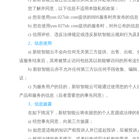
您了解并同意，以下信息不适用本隐私权政策：
a) 您在使用yun.027idc.com提供的BBS服务时所发布的信
b) 您在使用yun.027idc.com提供的服务时，对外公布的信
c) 信用评价、违反法律规定或违反新软智能云规则行为
2、信息使用
a) 新软智能云不会向任何无关第三方提供、出售、出租
该服务结束后，其将被禁止访问包括其以前能够访问的所有这
b) 新软智能云亦不允许任何第三方以任何手段收集、编辑、
议；
c) 为服务用户的目的，新软智能云可能通过使用您的个
产品和服务的信息（后者需要您的事先同意）。
3、信息披露
在如下情况下，新软智能云将依据您的个人意愿或法律的
a) 经您事先同意，向第三方披露；
b) 如您是适格的知识产权投诉人并已提起投诉，应被投
c) 根据法律的有关规定，或者行政或司法机构的要求，