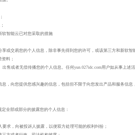
息；
息；
及新软智能云已对您采取的措施
、分享或交易您的个人信息，除非事先得到您的许可，或该第三方和新软
些资料；
出售或者无偿传播您的个人信息。任何yun.027idc.com用户如从事
人信息，向您提供您感兴趣的信息，包括但不限于向您发出产品和服务信
规定全部或部分的披露您的个人信息：
诉人要求，向被投诉人披露，以便双方处理可能的权利纠纷；
向第三方或者行政、司法机构披露；