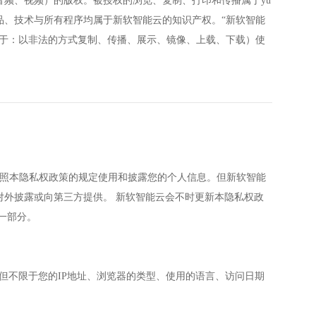
、软件、音频、视频）的版权。被授权的浏览、复制、打印和传播属于yu
所有的产品、技术与所有程序均属于新软智能云的知识产权。“新软智能
限于：以非法的方式复制、传播、展示、镜像、上载、下载）使
云会按照本隐私权政策的规定使用和披露您的个人信息。但新软智能
外披露或向第三方提供。 新软智能云会不时更新本隐私权政
一部分。
息， 包括但不限于您的IP地址、浏览器的类型、使用的语言、访问日期