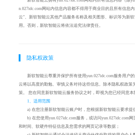
新软智能云拥有yun.027idc.com网站内所有信息内容
n.027idc.com网站内信息内容都不得用于商业目的且所有信
云”、新软智能云其他产品服务名称及相关图形、标识等为新
用。否则，新软智能云将依法追究法律责任。
隐私权政策
新软智能云尊重并保护所有使用yun.027idc.co
云将以高度的勤勉、审慎义务对待这些信息。除本隐私权政策
策。 您在同意新软智能云服务协议之时，即视为您已经同意
1、适用范围
a) 在您注册新软智能云账户时，您根据新软智能云要求
b) 在您使用yun.027idc.com服务，或访问yun.
和时间、软硬件特征信息及您需求的网页记录等数据；
c) 新软智能云通过合法途径从商业伙伴处取得的用户个人