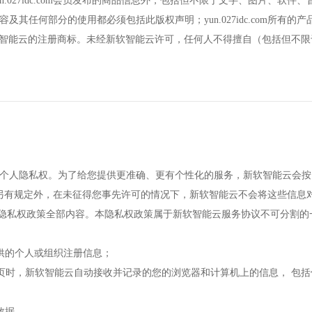
（除yun.027idc.com会员发布的商品信息外，包括但不限于文字、图片
息内容及其任何部分的使用都必须包括此版权声明；yun.027idc.com
软智能云的注册商标。未经新软智能云许可，任何人不得擅自（包括但不
m服务用户的个人隐私权。为了给您提供更准确、更有个性化的服务，新软智能
另有规定外，在未征得您事先许可的情况下，新软智能云不会将这些信息对
本隐私权政策全部内容。本隐私权政策属于新软智能云服务协议不可分割的
提供的个人或组织注册信息；
027idc.com网页时，新软智能云自动接收并记录的您的浏览器和计算机上的信
数据。